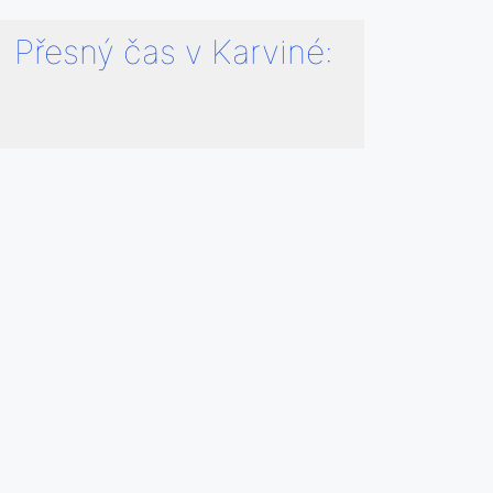
Přesný čas v Karviné: