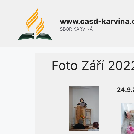
Přeskočit
na
www.casd-karvina.
obsah
SBOR KARVINÁ
Foto Září 202
24.9.