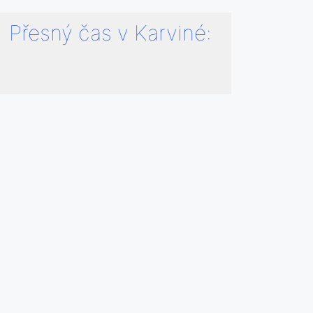
Přesný čas v Karviné: