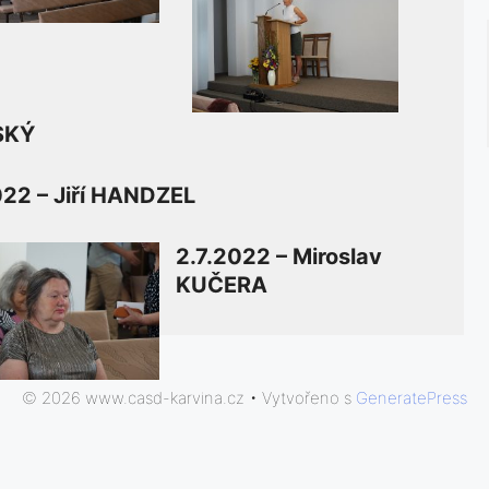
SKÝ
022 – Jiří HANDZEL
2.7.2022 – Miroslav
KUČERA
© 2026 www.casd-karvina.cz
• Vytvořeno s
GeneratePress