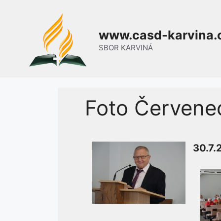
Přeskočit
na
www.casd-karvina.
obsah
SBOR KARVINÁ
Foto Červene
30.7.