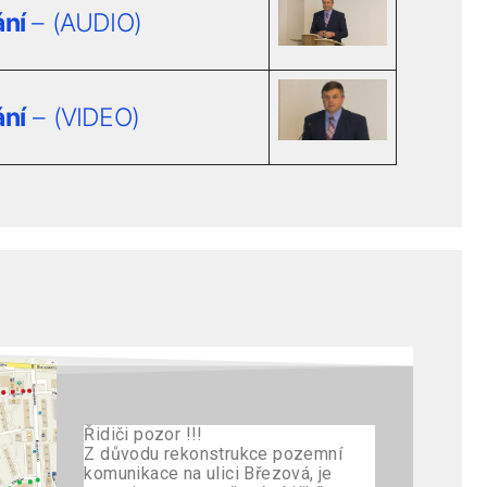
ání
– (AUDIO)
ání
– (VIDEO)
Řidiči pozor !!!
Z důvodu rekonstrukce pozemní
komunikace na ulici Březová, je