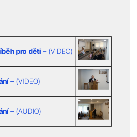
íběh pro děti
– (VIDEO)
ání
– (VIDEO)
ání
– (AUDIO)