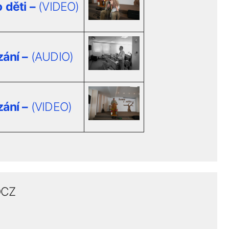
 děti –
(VIDEO)
zání –
(AUDIO)
zání –
(VIDEO)
OCZ