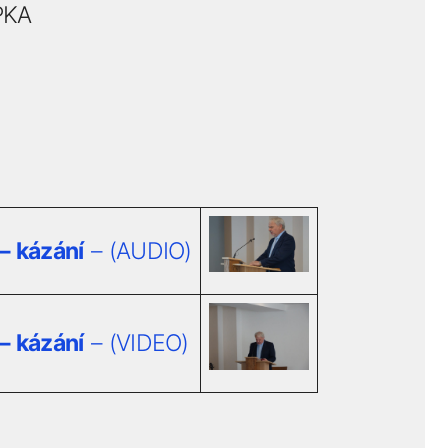
PKA
 kázání
– (AUDIO)
 kázání
– (VIDEO)