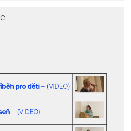
EC
íběh pro děti
– (VIDEO)
seň
– (VIDEO)