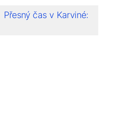
Přesný čas v Karviné: