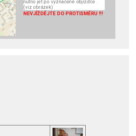
nutno jet po vyznačené objížďce .
(viz obrázek)
NEVJÍŽDĚJTE DO PROTISMĚRU !!!